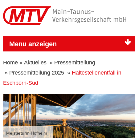
Menu anzeigen
Home
»
Aktuelles
»
Pressemitteilung
»
Pressemitteilung 2025
»
Haltestellenentfall in
Eschborn-Süd
Meisterturm Hofheim