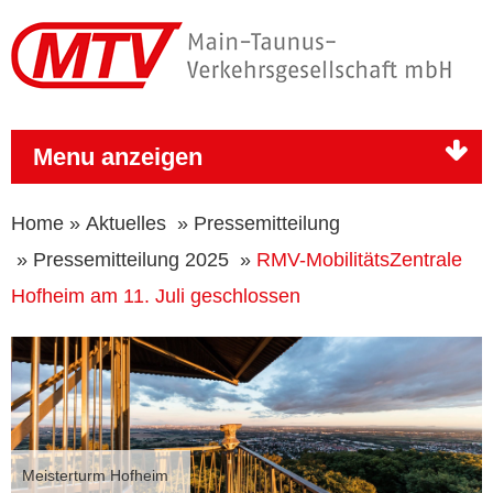
Menu anzeigen
Home
»
Aktuelles
»
Pressemitteilung
»
Pressemitteilung 2025
»
RMV-MobilitätsZentrale
Hofheim am 11. Juli geschlossen
Meisterturm Hofheim